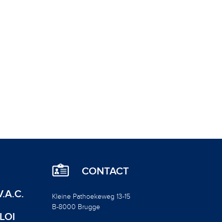
CONTACT
.A.C.
Kleine Pathoekeweg 13-15
B-8000 Brugge
LOI