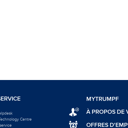
SERVICE
MYTRUMPF
À PROPOS DE V
elpdesk
 Technology Centre
OFFRES D'EMP
service