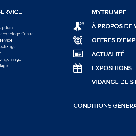
SERVICE
MYTRUMPF
À PROPOS DE V
elpdesk
 Technology Centre
OFFRES D'EMP
service
rechange
ACTUALITÉ
k
poinçonnage
liage
EXPOSITIONS
VIDANGE DE S
CONDITIONS GÉNÉR