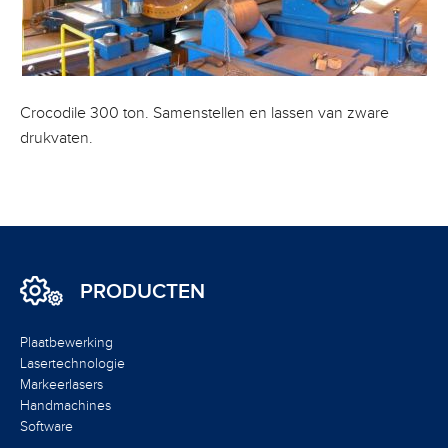
Crocodile 300 ton. Samenstellen en lassen van zware
drukvaten.
PRODUCTEN
Plaatbewerking
Lasertechnologie
Markeerlasers
Handmachines
Software